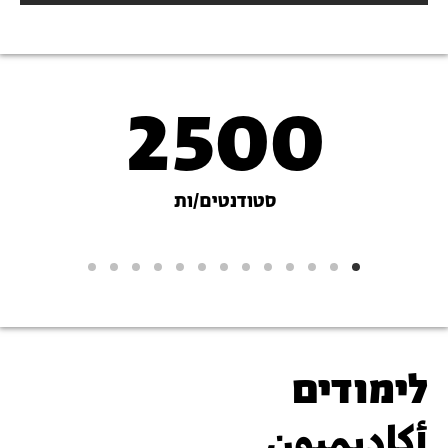
2500
נתונים
על
סטודנטים/ות
האקדמיה
לימודים
أكاديميون