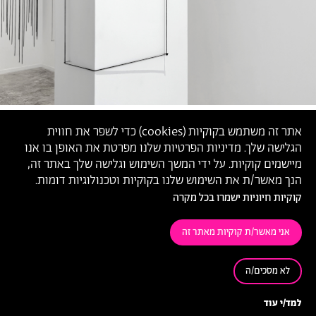
אתר זה משתמש בקוקיות (
cookies
) כדי לשפר את חווית
הגלישה שלך. מדיניות הפרטיות שלנו מפרטת את האופן בו אנו
מיישמים קוקיות. על ידי המשך השימוש וגלישה שלך באתר זה,
הנך מאשר/ת את השימוש שלנו בקוקיות וטכנולוגיות דומות.
קוקיות חיוניות ישמרו בכל מקרה
אני מאשר/ת קוקיות מאתר זה
לא מסכים/ה
מנאר זועבי,
׳שאריות׳, מתוך תערוכה ׳נוּל מָתְנַיִם׳, 2021 (צילום: ברק
רובין)
למד/י עוד