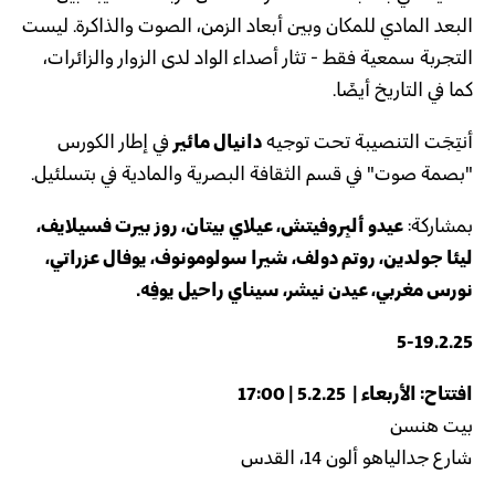
البعد المادي للمكان وبين أبعاد الزمن، الصوت والذاكرة. ليست
التجربة سمعية فقط - تثار أصداء الواد لدى الزوار والزائرات،
كما في التاريخ أيضًا.
أنتِجَت التنصيبة تحت توجيه
دانيال مائير
في إطار الكورس
"بصمة صوت" في قسم الثقافة البصرية والمادية في بتسلئيل.
بمشاركة:
عيدو ألبِروفيتش، عيلاي بيتان، روز بيرت فسيلايف،
ليئا جولدين، روتم دولف، شيرا سولومونوف، يوفال عزراتي،
نورس مغربي، عيدن نيشر، سيناي راحيل يوفِه.
5-19.2.25
افتتاح: الأربعاء | 5.2.25 | 17:00
بيت هنسن
شارع جدالياهو ألون 14، القدس