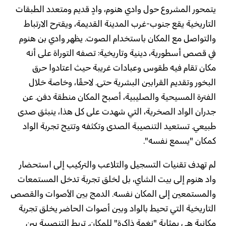
يتمحور المشروع حول وادي هنوم، وادٍ قديم ومتعدد الطبقات
التاريخية يقع جنوب-غرب المدينة القديمة، ويقترح الارتباط
والتواصل مع المكان باستخدام الصوت. يظهر وادي بن هنوم
في قصص أسطورية، دينية وتاريخية: تصفه التوراة على أنه
مكان تقام فيه طقوس وعبادات غريبة حيث اعتادوا حرق
البخور وتقديم القرابين البشرية حتى. لاحقًا، وخاصة خلال
الفترة المسيحية والصليبية، أصبح المكان منطقة دفن. عن
جدران الواد الصخرية، التي شهدت على كل هذا، ينبثق صدى
طبيعي. تستعيد التنصيبة الصدى وتكثفه وتتيح تجربة الواد
كمكان "يسمع نفسه".
لم تهدف تقنيات التسجيل والتلاعب والتركيب إلى استحضار
واد هنوم إلى بيت الشاي، بل لخلق تجربة تدخل المستمعات
والمستمعين إلى المكان نفسه. الدمج بين الأصوات والقصص
التاريخية التي تحيط بالواد وبين أصوات الحاضر يخلق تجربة
مكانية هي بمثابة "نغمة ذاكرة" للمكان. تربط التنصيبة بين