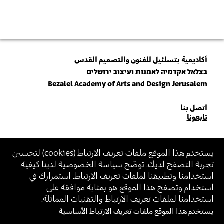
أكاديمية بتسلئيل للفنون والتصميم القدس
בצלאל אקדמיה לאמנות ועיצוב ירושלים
Bezalel Academy of Arts and Design Jerusalem
للاتصال
اتصل بنا
تابعونا
بنا
انضم\ي لنشرتنا البريدية (نيوزلتر)
يستخدم هذا الموقع ملفات تعريف الارتباط (
cookies
) لتحسين
تجربة التصفح لديك. توضّح سياسة الخصوصية لدينا كيفية
أدخل\ي عنوان الإيميل
استخدامنا وتطبيقنا لملفات تعريف الارتباط. استمرارك في
بالانضمام، أنت توافق على
سياسة الخصوصية
و
شروط الاستخدام
الخاصة ببتسلئيل
استخدام وتصفح هذا الموقع هو بمثابة موافقة على
استخدامنا لملفات تعريف الارتباط والتقنيات المماثلة.
يستخدم هذا الموقع ملفات تعريف الارتباط الأساسية