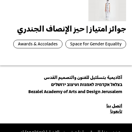
جوائز امتياز | حيز الإنصاف الجندري
Awards & Accolades
Space for Gender Equality
أكاديمية بتسلئيل للفنون والتصميم القدس
בצלאל אקדמיה לאמנות ועיצוב ירושלים
Bezalel Academy of Arts and Design Jerusalem
للاتصال
اتصل بنا
تابعونا
بنا
انضم\ي لنشرتنا البريدية (نيوزلتر)