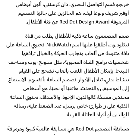
خريجو قسم التواصل البصري،
دان كرسنتي، ألون أبرهامي
أوفير شريف ونوعا ليف
، هم الحائزين على جائزة التصميم
المرموقة Red Dot Design Award عن فئة الأطفال.
صمم المصممون ساعة ذكية للأطفال بطلب من قناة
نيكلوديون، أطلقوا عليها اسم NickWatch. تحتوي الساعة على
باقة متنوعة من ألعاب وتجارب الحركة والخيال ترافقها
شخصيات برامج القناة المحبوبة، مثل سبونج-بوب وسلاحف
النينجا. بإمكان الأطفال اللعب بألعاب تشجع على القيام
بنشاط بدني، تبادل الأدوار، تصميم الساعة بأنفسهم، الاستماع
إلى الموسيقى والتحدث، هاتفيًا أو نصيًا، مع أشخاص
محددين مسبقًا، كالوالدين، الإخوة، والأصدقاء. تحتوي الساعة
الذكية على زر طوارئ خاص يرسل، عند الضغط عليه، رسالة
للوالدين أو أفراد العائلة القريبة.
مسابقة التصميم Red Dot هي مسابقة عالمية كبيرة ومرموقة