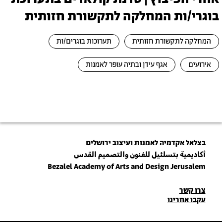
בוגרי/ות המחלקה לתקשורת חזותית
המחלקה לתקשורת חזותית
תערוכות בוגרים/ות
אירועים
אגף עידן ובתיה עופר לאמנות
בצלאל אקדמיה לאמנות ועיצוב ירושלים
أكاديمية بتسلئيل للفنون والتصميم القدس
Bezalel Academy of Arts and Design Jerusalem
פרטי
צרו קשר
עקבו אחרינו
יצירת