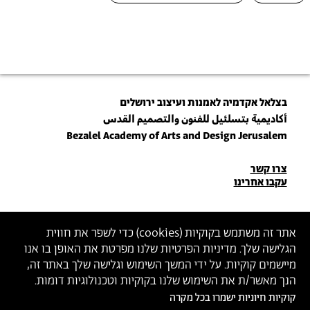
בצלאל אקדמיה לאמנות ועיצוב ירושלים
أكاديمية بتسلئيل للفنون والتصميم القدس
Bezalel Academy of Arts and Design Jerusalem
פרטי
צרו קשר
עקבו אחרינו
יצירת
קשר
הצטרפו לניוזלטר שלנו
אתר זה משתמש בקוקיות (
cookies
) כדי לשפר את חווית
הגלישה שלך. מדיניות הפרטיות שלנו מפרטת את האופן בו אנו
הכניסו כתובת מייל
מיישמים קוקיות. על ידי המשך השימוש וגלישה שלך באתר זה,
ההצטרפות מהווה הסכמה
למדיניות הפרטיות
ול
תנאי השימוש
של בצלאל
הנך מאשר/ת את השימוש שלנו בקוקיות וטכנולוגיות דומות.
קוקיות חיוניות ישמרו בכל מקרה