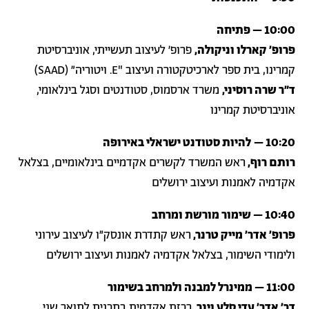
10:00 – פתיחה
פרופ׳ קארלו וניקולה,
פרופ׳ לעיצוב תעשייתי, אוניברסיטת
קמרינו, בית ספר לארכיטקטורה ועיצוב "E. ויטוריה" (SAAD)
ד״ר שרה רוסיני,
משרד ארסמוס, סטודנטים וסגל בינלאומי,
אוניברסיטת קמרינו
10:20 –
להיות סטודנט ישראלי באירופה
רותם רוף,
ראש המשרד לקשרים אקדמיים בינלאומיים, בצלאל
אקדמיה לאמנות ועיצוב ירושלים
10:40 – שימור מורשת ומרחב
פרופ׳ אדר׳ מייק טרנר,
ראש קתדרת אונסק"ו לעיצוב עירוני
ולימודי השימור, בצלאל אקדמיה לאמנות ועיצוב ירושלים
11:00 – ממינרל למבנה ולמרחב בשימור
דר׳ אדר׳ עדי סלע וינר,
רכזת אקדמית בתכנית לתואר שני