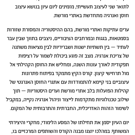
לתואר שני לעיצוב תעשייתי, מזמינים ליום עיון בנושא עיצוב
חוסן ואנרגיה מתחדשת באתרי מורשת.
ערים עתיקות ואתרי מורשת, בהם ההיסטוריה והמסורת שזורות
בסמטאות, בגגות ובמרחבים הציבוריים, ניצבים בתווך שבין עבר
לעתיד – בין תשתיות ישנות ושבריריות לבין מציאות משתנה
של צריכת אנרגיה. מצב זה פוגע ביכולת לשמור על רציפות
תפקודית לאורך עונות השנה, ומחליש את החוסן הקהילתי אל
מול תרחישי קיצון. קורס הקיץ מתמקד בפיתוח פתרונות
עיצוביים בני קיימא להתמודדות עם אתגרי החוסן האנרגטי של
קהילות הפועלות בלב אתרי מורשת וערים היסטוריות – תוך
שילוב טכנולוגיות מתקדמות לייצור וניהול אנרגיה נקייה, במקביל
לשימור הזהות האדריכלית, החברתית והתרבותית של המקום.
יום העיון יסמן את תחילתו של המסע הלימודי, מחקרי והיצירתי
המשותף. במהלכו יוצגו מבנה הקורס והשותפים המרכזיים בו,