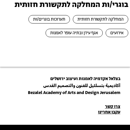
בוגרי/ות המחלקה לתקשורת חזותית
המחלקה לתקשורת חזותית
תערוכות בוגרים/ות
אירועים
אגף עידן ובתיה עופר לאמנות
בצלאל אקדמיה לאמנות ועיצוב ירושלים
أكاديمية بتسلئيل للفنون والتصميم القدس
Bezalel Academy of Arts and Design Jerusalem
פרטי
צרו קשר
עקבו אחרינו
יצירת
קשר