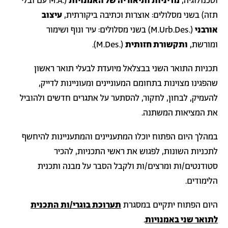
וטכנולוגיה,
מדיניות ותיאוריה של האמנויות
(.M.A עם ובלי
תזה) בשני מסלולים: אוצרות וכתיבה ביקורתית,
עיצוב
אורבני
(.M.Urb.Des) בשני מסלולים: עיר ונוף ושימור
ומורשת,
ו
תקשורת חזותית
(.M.Des).
תכניות התואר השני בבצלאל מיועדת לבעלי תואר ראשון
שהפגינו מצוינות בתחומם המעוניינים ומעוניינות לדייק,
להעמיק, לבחון, לחקור, להסתער על אתגרים חדשים ולהוביל
את המציאות המשתנה.
במהלך היום הפתוח יוכלו המתעניינים והמתעניינות להיחשף
לתכניות השונות, לפגוש את ראשי התכניות, להכיר
סטודנטים/ות ומרצים/ות ולקבל הסבר על מבנה ותכנית
הלימודים.
היום הפתוח יתקיים במסגרת
תערוכת בוגרי/ות התכנית
לתואר שני באמנויות
.