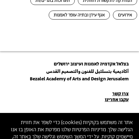
המחלקה לתקשורת חזותית
תערוכות בוגרים/ות
אירועים
אגף עידן ובתיה עופר לאמנות
בצלאל אקדמיה לאמנות ועיצוב ירושלים
أكاديمية بتسلئيل للفنون والتصميم القدس
Bezalel Academy of Arts and Design Jerusalem
פרטי
צרו קשר
עקבו אחרינו
יצירת
קשר
הצטרפו לניוזלטר שלנו
אתר זה משתמש בקוקיות (
cookies
) כדי לשפר את חווית
הגלישה שלך. מדיניות הפרטיות שלנו מפרטת את האופן בו אנו
הכניסו כתובת מייל
מיישמים קוקיות. על ידי המשך השימוש וגלישה שלך באתר זה,
ההצטרפות מהווה הסכמה
למדיניות הפרטיות
ול
תנאי השימוש
של בצלאל