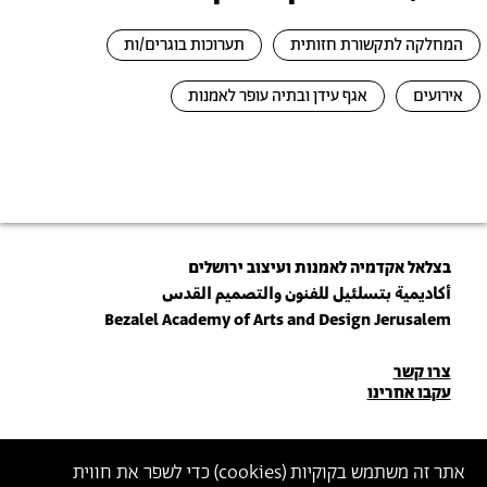
המחלקה לתקשורת חזותית
תערוכות בוגרים/ות
אירועים
אגף עידן ובתיה עופר לאמנות
בצלאל אקדמיה לאמנות ועיצוב ירושלים
أكاديمية بتسلئيل للفنون والتصميم القدس
Bezalel Academy of Arts and Design Jerusalem
פרטי
צרו קשר
עקבו אחרינו
יצירת
קשר
הצטרפו לניוזלטר שלנו
אתר זה משתמש בקוקיות (
cookies
) כדי לשפר את חווית