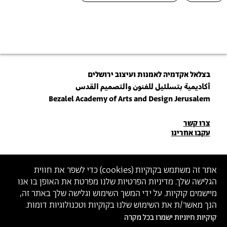
בצלאל אקדמיה לאמנות ועיצוב ירושלים
أكاديمية بتسلئيل للفنون والتصميم القدس
Bezalel Academy of Arts and Design Jerusalem
פרטי
צרו קשר
עקבו אחרינו
יצירת
קשר
הצטרפו לניוזלטר שלנו
אתר זה משתמש בקוקיות (
cookies
) כדי לשפר את חווית
הגלישה שלך. מדיניות הפרטיות שלנו מפרטת את האופן בו אנו
הכניסו כתובת מייל
מיישמים קוקיות. על ידי המשך השימוש וגלישה שלך באתר זה,
ההצטרפות מהווה הסכמה
למדיניות הפרטיות
ול
תנאי השימוש
של בצלאל
הנך מאשר/ת את השימוש שלנו בקוקיות וטכנולוגיות דומות.
קוקיות חיוניות ישמרו בכל מקרה