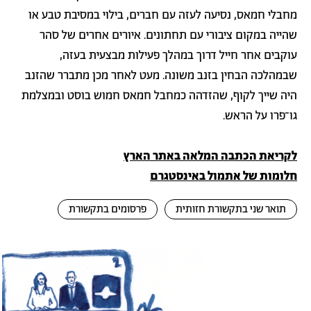
מחבלי חמאס, נסיעה לעזה עם חברים, בילוי במסיבת טבע או
שהייה במקום ציבורי עם תחתונים. איורים אחרים של סהר
עוקבים אחר חייל דרוך במהלך פעילות מבצעית בעזה,
שבמהלכה הבחין בזנב משונה. מעט לאחר מכן מתברר שהזנב
היה שייך לקוף, שהזדהה כמחבל חמאס חמוש בוסט ובמצלמת
גו־פרו על הראש.
לקריאת הכתבה המלאה באתר הארץ
חלומות של אתמול באינסטגרם
תואר שני בתקשורת חזותית
פרסומים בתקשורת
לריית
תמונה
מונות