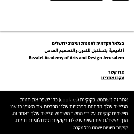
בצלאל אקדמיה לאמנות ועיצוב ירושלים
أكاديمية بتسلئيل للفنون والتصميم القدس
Bezalel Academy of Arts and Design Jerusalem
פרטי
צרו קשר
עקבו אחרינו
יצירת
קשר
הצטרפו לניוזלטר שלנו
אתר זה משתמש בקוקיות (
cookies
) כדי לשפר את חווית
הגלישה שלך. מדיניות הפרטיות שלנו מפרטת את האופן בו אנו
הכניסו כתובת מייל
מיישמים קוקיות. על ידי המשך השימוש וגלישה שלך באתר זה,
ההצטרפות מהווה הסכמה
למדיניות הפרטיות
ול
תנאי השימוש
של בצלאל
הנך מאשר/ת את השימוש שלנו בקוקיות וטכנולוגיות דומות.
קוקיות חיוניות ישמרו בכל מקרה