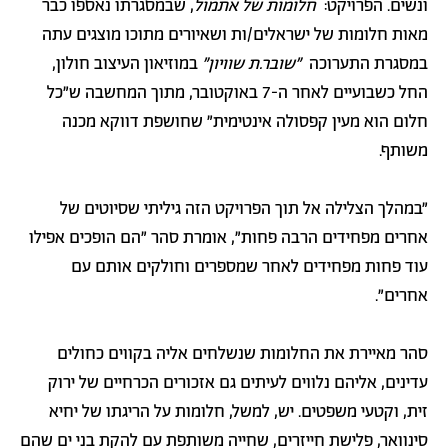
ונשים. הפרויקט:
חלומות של אתמול
, שבמסגרתו נאספו כבר
מאות חלומות של ישראלים/ות ושאיורים מתוכו מוצגים עתה
במסגרת התערוכה
"שובר.ת שוויון"
במוזיאון העיצוב חולון,
החל כשבועיים לאחר ה-7 באוקטובר, מתוך המחשבה ש"כל
חלום הוא מעין קפסולה אינטימית" שחושפת דווקא מכנה
משותף.
"במהלך הצלילה אל תוך הפרויקט הזה גיליתי שסיוטים של
אחרים מפחידים הרבה פחות", אומרת סהר "הם הופכים אפילו
עוד פחות מפחידים לאחר שמספרים וחולקים אותם עם
אחרים".
סהר מאיירת את החלומות שנשלחים אליה בקווים כחולים
עדינים, אליהם נלווים לעיתים גם אזכורים הכרחיים של ירוק
זית, וקטעי משפטים. יש, למשל, חלומות על הריגתו של יחיא
סינוואר, פלישת חייזרים, שחייה משותפת עם להקת בני ים שהם