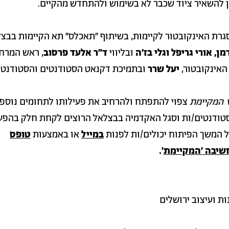
תן להשאיר ציוד שכבר לא בשימוש ולהתחדש מהקיים.
רת האינקובטור לקיימות, בשיתוף ״תאכלס״ תא הקיימות בבצל
מן, אורי גריפל וגלי בז׳ה
ובליווי
ד״ר אלעד פרסוב
, ראש המרח
האינקובטור,
יעל שרר
ובתמיכת דקנאט הסטודנטים והסטודנטי
ט
המקיימת
צפוי להתפתח ולהרחיב את פעילותו לתחומים נוספ
סטודנטים/ות וסגל האקדמיה בבצלאל הרוצים לקחת חלק בהפ
 המשך הפיתוח יכולים/ות לפנות
במייל
או באמצעות
טופס
שיבה ׳המקיימת
׳.
ת ועיצוב ירושלים