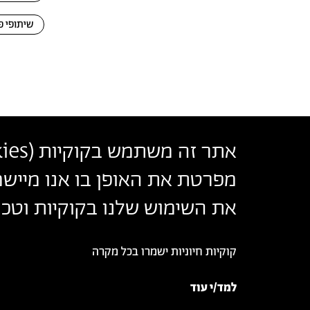
שיתופי פ
אתר זה משתמש בקוקיות (
ies
בצלאל אקדמיה לאמנות ועיצוב ירושלים
מפרטת את האופן בו אנו מיישמ
أكاديمية بتسلئيل للفنون والتصميم القدس
Bezalel Academy of Arts and Design Jerusalem
את השימוש שלנו בקוקיות וטכנו
קוקיות חיוניות ישמרו בכל מקרה
© 2026 בצלאל אקדמיה לאמנות ועיצוב ירושלים
למד/י עוד