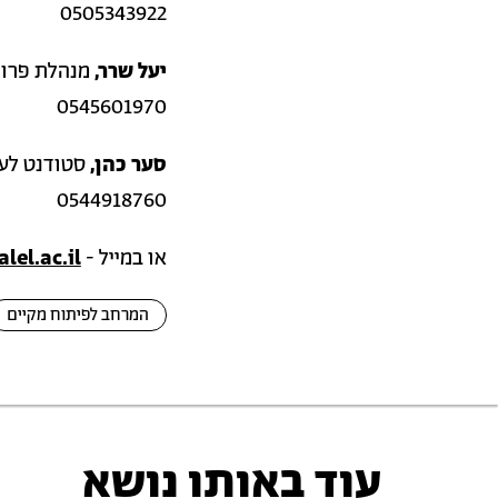
0505343922
יעל שרר,
מנהלת פרוי
0545601970
סער כהן,
סטודנט לעי
0544918760
או במייל -
lel.ac.il
המרחב לפיתוח מקיים
עוד באותו נושא