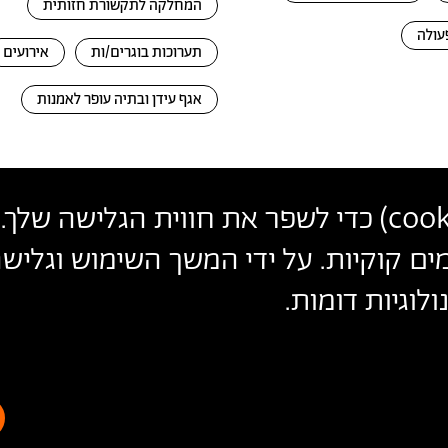
המחלקה לתקשורת חזותית
עולה
תערוכות בוגרים/ות
אירועים
אגף עידן ובתיה עופר לאמנות
cook
) כדי לשפר את חווית הגלישה שלך. 
פרטי
צרו קשר
הצטרפו לניוזלטר שלנו
ים קוקיות. על ידי המשך השימוש וגלי
עקבו אחרינו
יצירת
לוגיות דומות.
הכניסו כתובת מייל
קשר
ההצטרפות מהווה הסכמה
למדיניות הפרטיות
ול
תנאי השימוש
של 
הצהרת נגישות
מדיניות פרטיות
ת