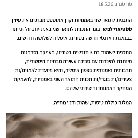
פורסם ב
18.5.26
התכנית לתואר שני באמנויות וקרן אאוטסט מברכים את
עידן
ססטיארי לביא
, בוגר התכנית לתואר שני באמנויות, על זכייתו
בבמלגת רזידנסי חדשה בטורינו, איטליה לשלושה חודשים.
התכנית לשהות בת 3 חודשים בטורינו, מעניקה הזדמנות
מיוחדת להיכרות עם סביבה עשירה מבחינה היסטורית,
תרבותית ואמנותית בצפון איטליה, והיא מיועדת לאמנים/ות
צעירים/ות בוגרי/ות תכנית התואר השני באמנויות, להעמקת
המחקר האמנותי והיצירתי שלהם.
המלגה כוללת טיסות, שהות ודמי מחייה.