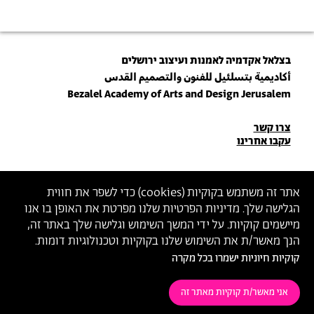
בצלאל אקדמיה לאמנות ועיצוב ירושלים
أكاديمية بتسلئيل للفنون والتصميم القدس
Bezalel Academy of Arts and Design Jerusalem
פרטי
צרו קשר
עקבו אחרינו
יצירת
קשר
הצטרפו לניוזלטר שלנו
אתר זה משתמש בקוקיות (
cookies
) כדי לשפר את חווית
הגלישה שלך. מדיניות הפרטיות שלנו מפרטת את האופן בו אנו
הכניסו כתובת מייל
מיישמים קוקיות. על ידי המשך השימוש וגלישה שלך באתר זה,
ההצטרפות מהווה הסכמה
למדיניות הפרטיות
ול
תנאי השימוש
של בצלאל
הנך מאשר/ת את השימוש שלנו בקוקיות וטכנולוגיות דומות.
קוקיות חיוניות ישמרו בכל מקרה
הצהרת נגישות
מדיניות פרטיות
תנאי שימוש
אני מאשר/ת קוקיות מאתר זה