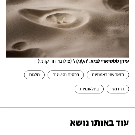
עידן ססטיארי לביא
, ׳הַסְגָּלָה׳ (צילום: דור קדמי)
תואר שני באמנויות
פרסים והישגים
מלגות
רזידנסי
בינלאומיות
עוד באותו נושא