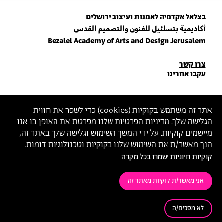
בצלאל אקדמיה לאמנות ועיצוב ירושלים
أكاديمية بتسلئيل للفنون والتصميم القدس
Bezalel Academy of Arts and Design Jerusalem
פרטי
צרו קשר
עקבו אחרינו
יצירת
קשר
הצטרפו לניוזלטר שלנו
אתר זה משתמש בקוקיות (
cookies
) כדי לשפר את חווית
הגלישה שלך. מדיניות הפרטיות שלנו מפרטת את האופן בו אנו
הכניסו כתובת מייל
מיישמים קוקיות. על ידי המשך השימוש וגלישה שלך באתר זה,
ההצטרפות מהווה הסכמה
למדיניות הפרטיות
ול
תנאי השימוש
של בצלאל
הנך מאשר/ת את השימוש שלנו בקוקיות וטכנולוגיות דומות.
קוקיות חיוניות ישמרו בכל מקרה
הצהרת נגישות
מדיניות פרטיות
תנאי שימוש
אני מאשר/ת קוקיות מאתר זה
לא מסכים/ה