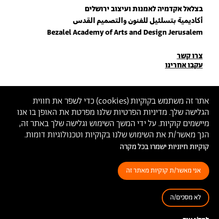
בצלאל אקדמיה לאמנות ועיצוב ירושלים
أكاديمية بتسلئيل للفنون والتصميم القدس
Bezalel Academy of Arts and Design Jerusalem
פרטי
צרו קשר
עקבו אחרינו
יצירת
קשר
הצטרפו לניוזלטר שלנו
אתר זה משתמש בקוקיות (
cookies
) כדי לשפר את חווית
הגלישה שלך. מדיניות הפרטיות שלנו מפרטת את האופן בו אנו
הכניסו כתובת מייל
מיישמים קוקיות. על ידי המשך השימוש וגלישה שלך באתר זה,
ההצטרפות מהווה הסכמה
למדיניות הפרטיות
ול
תנאי השימוש
של בצלאל
הנך מאשר/ת את השימוש שלנו בקוקיות וטכנולוגיות דומות.
קוקיות חיוניות ישמרו בכל מקרה
הצהרת נגישות
מדיניות פרטיות
תנאי שימוש
אני מאשר/ת קוקיות מאתר זה
לא מסכים/ה
© 2026 בצלאל אקדמיה לאמנות ועיצוב ירושלים