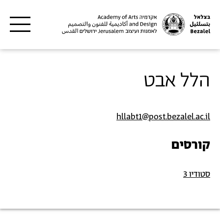
דילוג לתוכן העיקרי
הלל אבט
hllabt1@post.bezalel.ac.il
קורסים
סטודיו 3