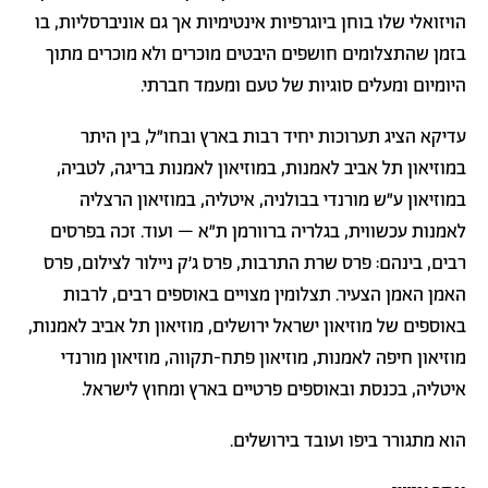
הויזואלי שלו בוחן ביוגרפיות אינטימיות אך גם אוניברסליות, בו
בזמן שהתצלומים חושפים היבטים מוכרים ולא מוכרים מתוך
היומיום ומעלים סוגיות של טעם ומעמד חברתי.
עדיקא הציג תערוכות יחיד רבות בארץ ובחו״ל, בין היתר
במוזיאון תל אביב לאמנות, במוזיאון לאמנות בריגה, לטביה,
במוזיאון ע״ש מורנדי בבולניה, איטליה, במוזיאון הרצליה
לאמנות עכשווית, בגלריה ברוורמן ת״א – ועוד. זכה בפרסים
רבים, בינהם: פרס שרת התרבות, פרס ג׳ק ניילור לצילום, פרס
האמן האמן הצעיר. תצלומין מצויים באוספים רבים, לרבות
באוספים של מוזיאון ישראל ירושלים, מוזיאון תל אביב לאמנות,
מוזיאון חיפה לאמנות, מוזיאון פתח-תקווה, מוזיאון מורנדי
איטליה, בכנסת ובאוספים פרטיים
בארץ ומחוץ לישראל.
הוא מתגורר ביפו ועובד בירושלים.