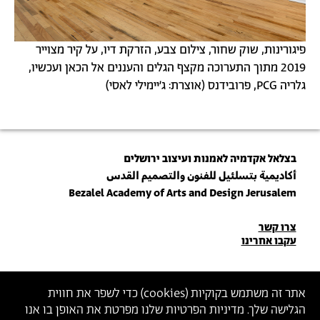
פיגורינות, שוק שחור, צילום צבע, הזרקת דיו, על קיר מצוייר
2019 מתוך התערוכה מקצף הגלים והעננים אל הכאן ועכשיו,
גלריה PCG, פרובידנס (אוצרת: ג׳יימילי לאסי)
בצלאל אקדמיה לאמנות ועיצוב ירושלים
أكاديمية بتسلئيل للفنون والتصميم القدس
Bezalel Academy of Arts and Design Jerusalem
פרטי
צרו קשר
עקבו אחרינו
יצירת
קשר
הצטרפו לניוזלטר שלנו
אתר זה משתמש בקוקיות (
cookies
) כדי לשפר את חווית
הגלישה שלך. מדיניות הפרטיות שלנו מפרטת את האופן בו אנו
הכניסו כתובת מייל