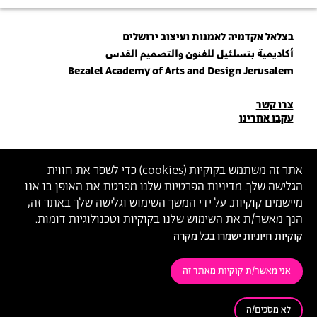
בצלאל אקדמיה לאמנות ועיצוב ירושלים
أكاديمية بتسلئيل للفنون والتصميم القدس
Bezalel Academy of Arts and Design Jerusalem
פרטי
צרו קשר
עקבו אחרינו
יצירת
קשר
הצטרפו לניוזלטר שלנו
אתר זה משתמש בקוקיות (
cookies
) כדי לשפר את חווית
הגלישה שלך. מדיניות הפרטיות שלנו מפרטת את האופן בו אנו
הכניסו כתובת מייל
מיישמים קוקיות. על ידי המשך השימוש וגלישה שלך באתר זה,
ההצטרפות מהווה הסכמה
למדיניות הפרטיות
ול
תנאי השימוש
של בצלאל
הנך מאשר/ת את השימוש שלנו בקוקיות וטכנולוגיות דומות.
קוקיות חיוניות ישמרו בכל מקרה
הצהרת נגישות
מדיניות פרטיות
תנאי שימוש
אני מאשר/ת קוקיות מאתר זה
לא מסכים/ה