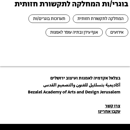
בוגרי/ות המחלקה לתקשורת חזותית
המחלקה לתקשורת חזותית
תערוכות בוגרים/ות
אירועים
אגף עידן ובתיה עופר לאמנות
בצלאל אקדמיה לאמנות ועיצוב ירושלים
أكاديمية بتسلئيل للفنون والتصميم القدس
Bezalel Academy of Arts and Design Jerusalem
פרטי
צרו קשר
עקבו אחרינו
יצירת
קשר
הצטרפו לניוזלטר שלנו