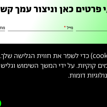
 פרטים כאן וניצור עמך קש
מייל
מחל
cook
) כדי לשפר את חווית הגלישה שלך. 
פרטי
צרו קשר
הצטרפו לניוזלטר שלנו
עקבו אחרינו
יצירת
ים קוקיות. על ידי המשך השימוש וגלי
הכניסו כתובת מייל
קשר
לוגיות דומות.
ההצטרפות מהווה הסכמה
למדיניות הפרטיות
ול
תנאי השימוש
של 
הצהרת נגישות
מדיניות פרטיות
ת