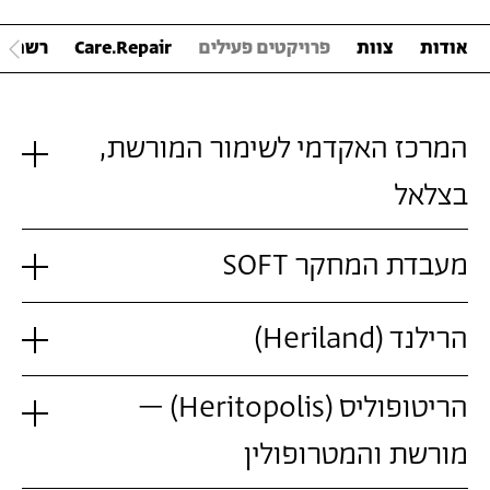
אודות
צוות
פרויקטים פעילים
Care.Repair
רשת ה
המרכז האקדמי לשימור המורשת,
בצלאל
מעבדת המחקר SOFT
הרילנד (Heriland)
הריטופוליס (Heritopolis) –
מורשת והמטרופולין