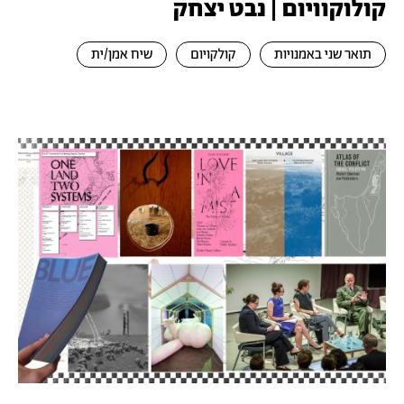
קולוקוויום | נבט יצחק
תואר שני באמנויות
קולקויום
שיח אמן/ית