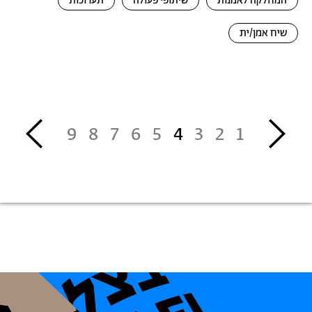
המחלקה לאמנות
שיתופי פעולה
תערוכות
שיח אמן/ית
דפדוף
››
‹‹
9
8
7
6
5
4
3
2
1