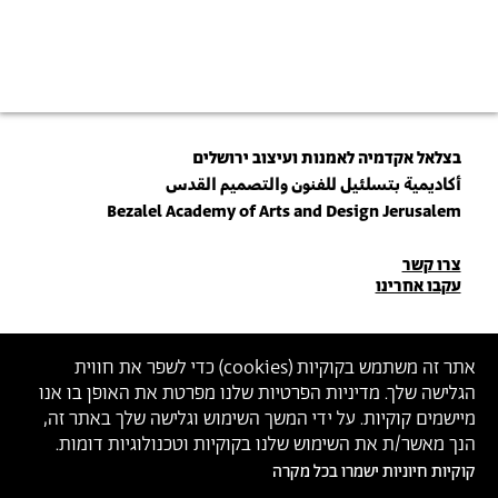
›
בצלאל אקדמיה לאמנות ועיצוב ירושלים
أكاديمية بتسلئيل للفنون والتصميم القدس
Bezalel Academy of Arts and Design Jerusalem
פרטי
צרו קשר
עקבו אחרינו
יצירת
קשר
הצטרפו לניוזלטר שלנו
אתר זה משתמש בקוקיות (
cookies
) כדי לשפר את חווית
הגלישה שלך. מדיניות הפרטיות שלנו מפרטת את האופן בו אנו
הכניסו כתובת מייל
מיישמים קוקיות. על ידי המשך השימוש וגלישה שלך באתר זה,
ההצטרפות מהווה הסכמה
למדיניות הפרטיות
ול
תנאי השימוש
של בצלאל
הנך מאשר/ת את השימוש שלנו בקוקיות וטכנולוגיות דומות.
קוקיות חיוניות ישמרו בכל מקרה