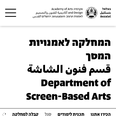
דילוג לתוכן העיקרי
המחלקה לאמנויות
המסך
قسم فنون الشاشة
Department of
Screen-Based Arts
הכירו אתנו
תכנית לימודים
סגל
קבלה למחלקה
קור