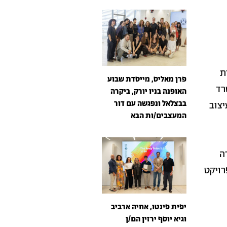
ת
פרן מאליס, מייסדת שבוע
רד
האופנה בניו יורק, ביקרה
בבצלאל ונפגשה עם דור
יצוב
המעצבים/ות הבא
ה
רויקט
יפית פינטו, אחיה ארביב
וגיא יוסף ירזין הם/ן