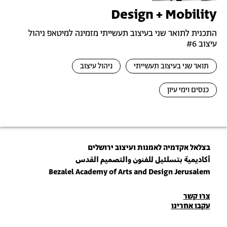
Design + Mobility
התכנית לתואר שני בעיצוב תעשייתי מזמינה למיטאפ ניהול
עיצוב #6
תואר שני בעיצוב תעשייתי
ניהול עיצוב
כנסים וימי עיון
בצלאל אקדמיה לאמנות ועיצוב ירושלים
أكاديمية بتسلئيل للفنون والتصميم القدس
Bezalel Academy of Arts and Design Jerusalem
פרטי
צרו קשר
עקבו אחרינו
יצירת