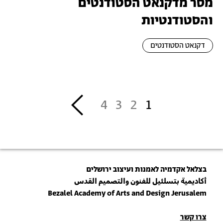
מסר מדקנאט הסטודנטים
והסטודנטיות
דקנאט הסטודנטים
דפדוף
››
4
3
2
1
בצלאל אקדמיה לאמנות ועיצוב ירושלים
أكاديمية بتسلئيل للفنون والتصميم القدس
Bezalel Academy of Arts and Design Jerusalem
פרטי
צרו קשר