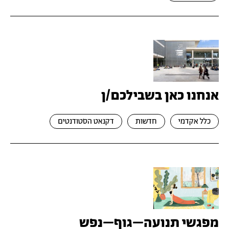
אנחנו כאן בשבילכם/ן
כלל אקדמי
חדשות
דקנאט הסטודנטים
מפגשי תנועה–גוף–נפש