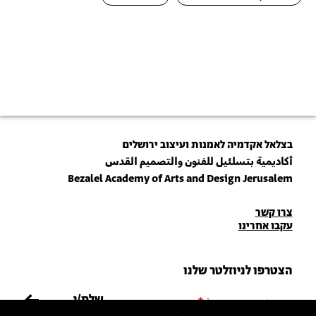
בצלאל אקדמיה לאמנות ועיצוב ירושלים
أكاديمية بتسلئيل للفنون والتصميم القدس
Bezalel Academy of Arts and Design Jerusalem
פרטי
צרו קשר
עקבו אחרינו
יצירת
קשר
הצטרפו לניוזלטר שלנו
הכניסו כתובת מייל
ההצטרפות מהווה הסכמה
למדיניות הפרטיות
ול
תנאי השימוש
של בצלאל