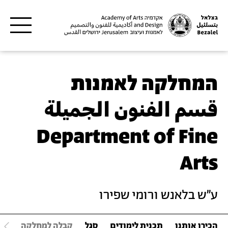
דילוג לתוכן העיקרי
המחלקה לאמנות
قسم الفنون الجميلة
Department of Fine
Arts
ע"ש בלאנש ורומי שפירו
הכירו אותנו
תכנית לימודים
סגל
קבלה למחלקה
קו