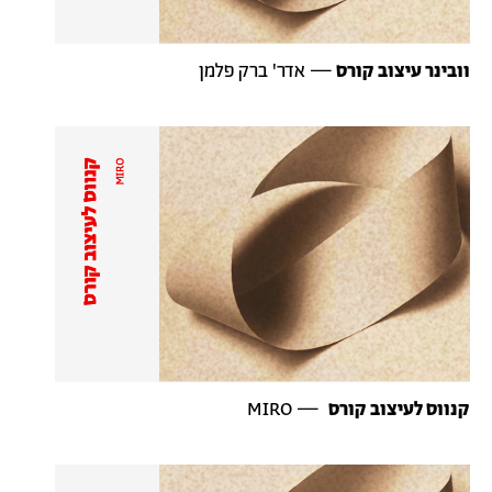
וובינר
עיצוב
קורס
—
אדר
'
ברק
פלמן
קנווס
לעיצוב
קורס
— MIRO