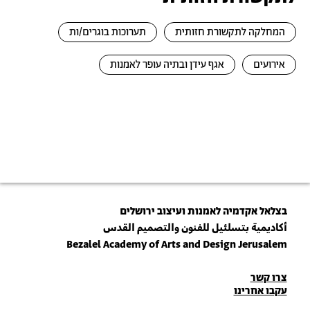
המחלקה לתקשורת חזותית
תערוכות בוגרים/ות
אירועים
אגף עידן ובתיה עופר לאמנות
בצלאל אקדמיה לאמנות ועיצוב ירושלים
أكاديمية بتسلئيل للفنون والتصميم القدس
Bezalel Academy of Arts and Design Jerusalem
פרטי
צרו קשר
עקבו אחרינו
יצירת