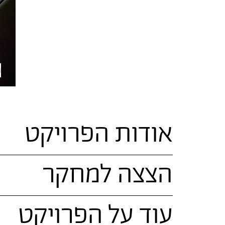
ו
 קינן
/ תמונה דיגיטלית / תיעוד המיצב / 2023 / צילום: דור קדמי
אודות הפרויקט
הצצה למחקר
עוד על הפרויקט