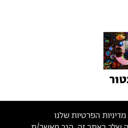
טור
מדיניות הפרטיות שלנו
שה שלך באתר זה, הנך מאשר/ת