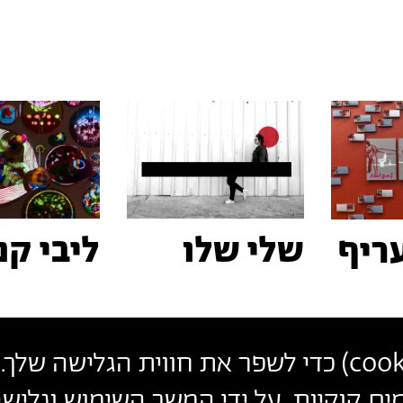
שלי שלו
ליבי קנ
ריף
cook
) כדי לשפר את חווית הגלישה שלך. 
פרטי
צרו קשר
הצטרפו לניוזלטר שלנו
ים קוקיות. על ידי המשך השימוש וגלי
עקבו אחרינו