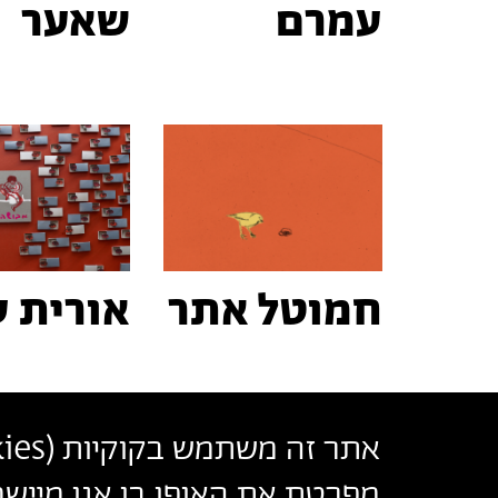
עמרם
שאער
חמוטל אתר
אורית ע
אתר זה משתמש בקוקיות (
ies
בצלאל אקדמיה לאמנות ועיצוב ירושלים
מפרטת את האופן בו אנו מיישמ
أكاديمية بتسلئيل للفنون والتصميم القدس