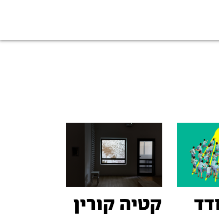
דד
קטיה קורין