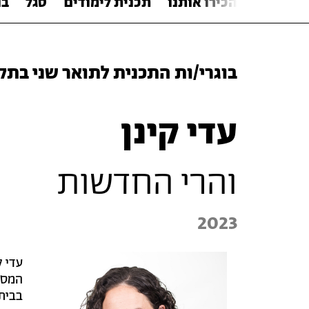
הכירו אותנו
תכנית לימודים
סגל
בו
בוגרי/ות
התכנית
לתואר שני בתק
עדי קינן
והרי החדשות
2023
עדי ק
המסך 
בבית