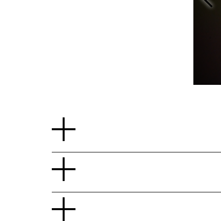
והרי החדשות /
עדי קינן
/ תמונה דיגיטלית / תיעוד המיצב / 2023 / צילום: דור קדמי