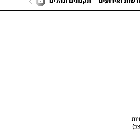
דשות ואירועים
תקנונים ונהלים
יות
ב)