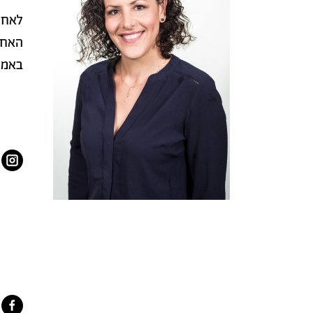
לאחר
האחר
באמצ