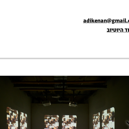
adikenan@gmail
ד היוטיוב
ריית
ה
ונות