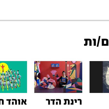
ם/ות
רינת הדר
אוהד ח