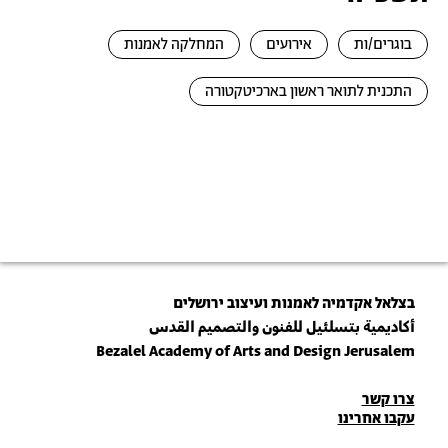
בוגרים/ות
אירועים
המחלקה לאמנות
התכנית לתואר ראשון בארכיטקטורה
בצלאל אקדמיה לאמנות ועיצוב ירושלים
أكاديمية بتسلئيل للفنون والتصميم القدس
Bezalel Academy of Arts and Design Jerusalem
פרטי
צרו קשר
עקבו אחרינו
יצירת