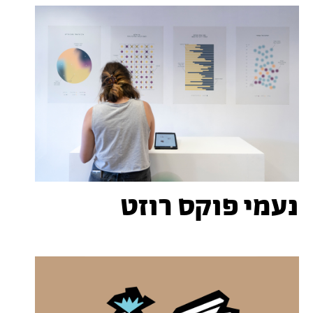
נעמי פוקס רוזט