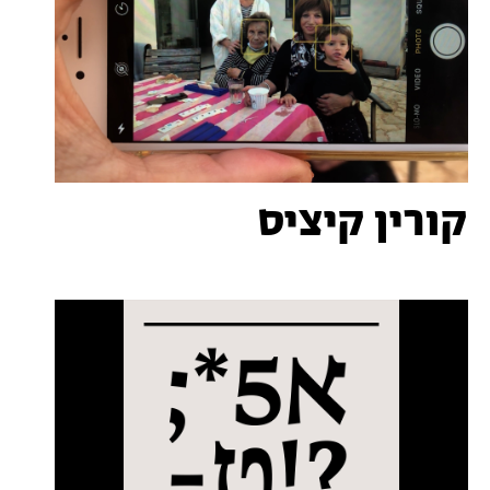
קורין קיציס