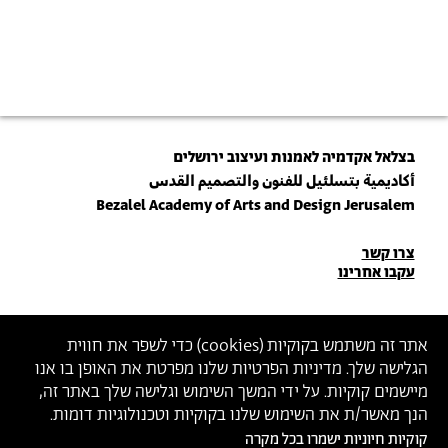
בצלאל אקדמיה לאמנות ועיצוב ירושלים
أكاديمية بتسلئيل للفنون والتصميم القدس
Bezalel Academy of Arts and Design Jerusalem
פרטי
צרו קשר
עקבו אחרינו
יצירת
קשר
הצטרפו לניוזלטר שלנו
אתר זה משתמש בקוקיות (
cookies
) כדי לשפר את חווית
הגלישה שלך. מדיניות הפרטיות שלנו מפרטת את האופן בו אנו
הכניסו כתובת מייל
מיישמים קוקיות. על ידי המשך השימוש וגלישה שלך באתר זה,
ההצטרפות מהווה הסכמה
למדיניות הפרטיות
ול
תנאי השימוש
של בצלאל
הנך מאשר/ת את השימוש שלנו בקוקיות וטכנולוגיות דומות.
קוקיות חיוניות ישמרו בכל מקרה