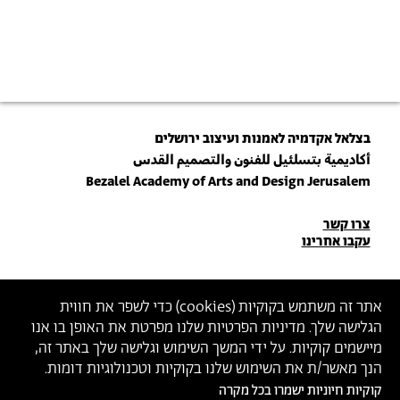
בצלאל אקדמיה לאמנות ועיצוב ירושלים
أكاديمية بتسلئيل للفنون والتصميم القدس
Bezalel Academy of Arts and Design Jerusalem
פרטי
צרו קשר
עקבו אחרינו
יצירת
קשר
הצטרפו לניוזלטר שלנו
אתר זה משתמש בקוקיות (
cookies
) כדי לשפר את חווית
הגלישה שלך. מדיניות הפרטיות שלנו מפרטת את האופן בו אנו
הכניסו כתובת מייל
מיישמים קוקיות. על ידי המשך השימוש וגלישה שלך באתר זה,
ההצטרפות מהווה הסכמה
למדיניות הפרטיות
ול
תנאי השימוש
של בצלאל
הנך מאשר/ת את השימוש שלנו בקוקיות וטכנולוגיות דומות.
קוקיות חיוניות ישמרו בכל מקרה